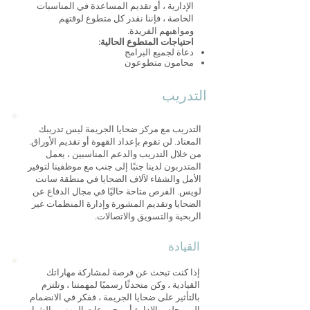
الإدارية ، أو تقديم المساعدة في المناسبات
الخاصة ، فإننا نقدر كل متطوع لوقتهم
ومواهبهم الفريدة.
احتياجات المتطوع الحالية:
دعاة لجميع البرامج
محامون متطوعون
التدريب
التدريب مع مركز ضحايا الجريمة ليس تدريبك
المعتاد. لن تقوم بإعداد القهوة أو تقديم الأوراق.
من خلال التدريب والدعم المناسبين ،
يعمل
المتدربون لدينا جنبًا إلى جنب مع موظفينا لتوفير
الأمل والشفاء لآلاف الضحايا في منطقة سانت
لويس.
الفرص متاحة حاليًا في مجال الدفاع عن
الضحايا وتقديم المشورة وإدارة المنظمات غير
الربحية والتسويق والاتصالات.
القيادة
إذا كنت تبحث عن فرصة لمشاركة مهاراتك
القيادية ، وكن متحدثًا رسميًا لمهمتنا ، وتلتزم
بالتأثير على ضحايا الجريمة ، ففكر في الانضمام
إلى مجلس الإدارة أو مجموعات المهنيين الشباب.