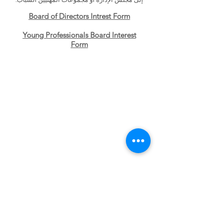
Board of Directors Intrest Form
Young Professionals Board Interest
Form
اتصل بنا:
(314) 652-3623
ساعات الهاتف:
من الإثنين إلى الجمعة 8:30 صباحًا - 5 مساءً
تجدنا:
539 North Grand Blvd. ، Suite 400
سانت لويس ، ميزوري 63103
ساعات العمل في المكتب:
الاثنين - الخميس 10 ص - 2 م
In person meetings are by
appointment only.
Call to schedule.
يلتزم مركز ضحايا الجريمة بعدم التمييز. خدماتنا متاحة
لجميع ضحايا الجريمة بغض النظر عن العرق أو اللون أو
الأصل القومي (بما في ذلك إتقان اللغة الإنجليزية
المحدود) أو الدين أو الجنس أو الهوية الجنسية أو التوجه
الجنسي أو الإعاقة أو العمر.