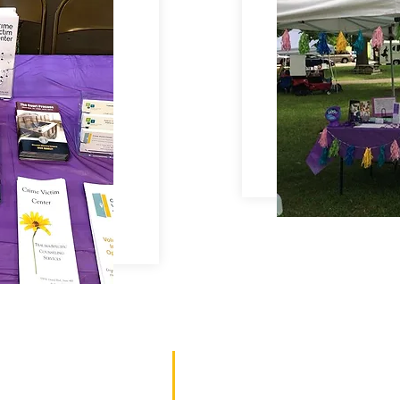
ا متاحة لجميع ضحايا الجريمة بغض النظر
تجدنا:
إتقان اللغة الإنجليزية المحدود) أو الدين أو
539 North Grand Blvd. ، Suite 400
إعاقة أو العمر.
سانت لويس ، ميزوري 63103